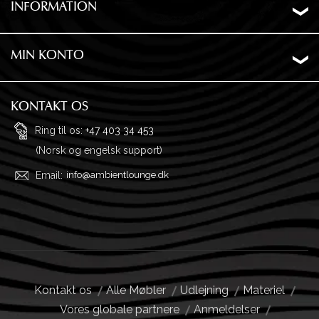
INFORMATION
Om os
Levering
MIN KONTO
Ordrehistorik
Privatliv
Ønskeliste
Garanti og returnering
KONTAKT OS
Adresser
Ofte stillede spørgsmål
Ring til os:
+47 403 34 453
(Norsk og engelsk support)
Profil
Købsvilkår
Email:
info@ambientlounge.dk
Kontakt os
Alle Møbler
Udlejning
Materiel
Vores globale partnere
Anmeldelser