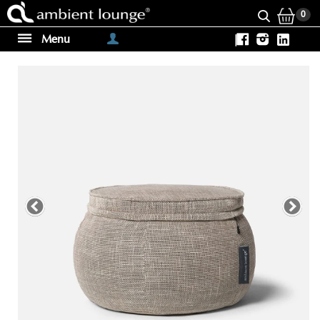
0
Menu
|