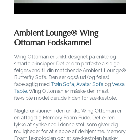
Ambient Lounge® Wing
Ottoman Fodskammel
Wing Ottoman er unikt designet på enkle og
smarte principper. Det er den perfekte alsidige
følgesvend til din matchende Ambient Lounge®
Butterfly Sofa. Den ser også ud (og føles)
fabelagtig med
Twin Sofa,
Avatar Sofa
og
Versa
Table.
Wing Ottoman er måske den mest
fleksible model derude inden for sækkestole.
Nøglefunktionen i den unikke Wing Ottoman er
en aftagelig Memory Foam Pude. Det er ren
lykke at synke ned i denne stol, som giver dig
muligheder for at slappe af derhjemme. Memory
Foam teknologien gør, at sækkestolen husker