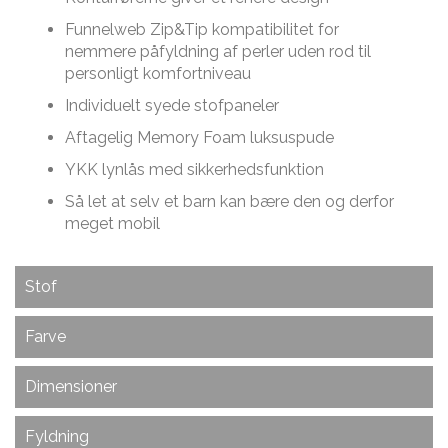
Funnelweb Zip&Tip kompatibilitet for
nemmere påfyldning af perler uden rod til
personligt komfortniveau
Individuelt syede stofpaneler
Aftagelig Memory Foam luksuspude
YKK lynlås med sikkerhedsfunktion
Så let at selv et barn kan bære den og derfor
meget mobil
Stof
Opfylder BS5852 UK FR-certificering og er af
Farve
kommerciel kvalitet, der er egnet til caféer, barer,
hoteller, biografer osv.
Eco Weave er in med dagens trends inden for
Dimensioner
interiør. Denne lune farve kan passe ind næsten hvor
Ekstremt blød og fleksibel på overfladen og
som helst.
Dimensioner på Wing Ottoman :
understøttet med TC for at give den ekstra styrke
Fyldning