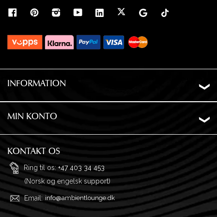
INFORMATION
Om os
Levering
MIN KONTO
Ordrehistorik
Privatliv
Ønskeliste
Garanti og returnering
KONTAKT OS
Adresser
Ofte stillede spørgsmål
Ring til os:
+47 403 34 453
(Norsk og engelsk support)
Profil
Købsvilkår
Email:
info@ambientlounge.dk