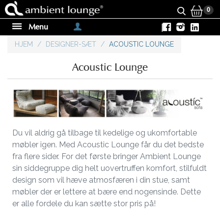
0
Menu
|
HJEM
/
DESIGNER-SÆT
/
ACOUSTIC LOUNGE
Acoustic Lounge
Du vil aldrig gå tilbage til kedelige og ukomfortable
møbler igen. Med Acoustic Lounge får du det bedste
fra flere sider. For det første bringer Ambient Lounge
sin siddegruppe dig helt uovertruffen komfort, stilfuldt
design som vil hæve atmosfæren i din stue, samt
møbler der er lettere at bære end nogensinde. Dette
er alle fordele du kan sætte stor pris på!