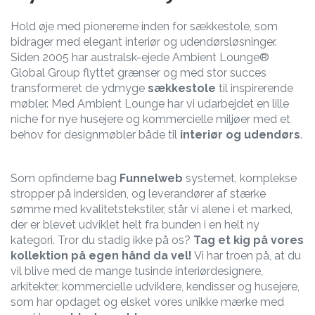
Hold øje med pionererne inden for sækkestole, som
bidrager med elegant interiør og udendørsløsninger.
Siden 2005 har australsk-ejede Ambient Lounge®
Global Group flyttet grænser og med stor succes
transformeret de ydmyge
sækkestole
til inspirerende
møbler. Med Ambient Lounge har vi udarbejdet en lille
niche for nye husejere og kommercielle miljøer med et
behov for designmøbler både til
interiør og udendørs
.
Som opfinderne bag
Funnelweb
systemet, komplekse
stropper på indersiden, og leverandører af stærke
sømme med kvalitetstekstiler, står vi alene i et marked,
der er blevet udviklet helt fra bunden i en helt ny
kategori. Tror du stadig ikke på os?
Tag et kig på vores
kollektion på egen hånd da vel!
Vi har troen på, at du
vil blive med de mange tusinde interiørdesignere,
arkitekter, kommercielle udviklere, kendisser og husejere,
som har opdaget og elsket vores unikke mærke med