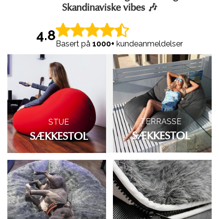
Skandinaviske vibes 🎶
4.8
Basert på
1000+
kundeanmeldelser
TERRASSE
STUE
SÆKKESTOL
SÆKKESTOL