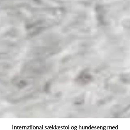
Ambient Lounge – saccosek
International sækkestol og hundeseng med