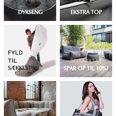
DYRSENG
EKSTRA TOP
FYLD
TIL
DESIGNER SÆT
SÆKKESTOL
SPAR OP TIL 10%!