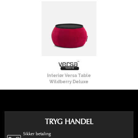
Interiør Versa Table
Wildberry Deluxe
2.356,00 kr
TRYG HANDEL
Sikker betaling