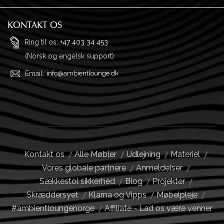
Ordrehistorik
Privatliv
Ønskeliste
Garanti og returnering
KONTAKT OS
Adresser
Ofte stillede spørgsmål
Ring til os:
+47 403 34 453
(Norsk og engelsk support)
Profil
Købsvilkår
Email:
info@ambientlounge.dk
Kontakt os
Alle Møbler
Udlejning
Materiel
Vores globale partnere
Anmeldelser
Sækkestol sikkerhed
Blog
Projekter
Skræddersyet
Klarna og Vipps
Møbelpleje
#ambientloungenorge
Affiliate - Lad os være venner