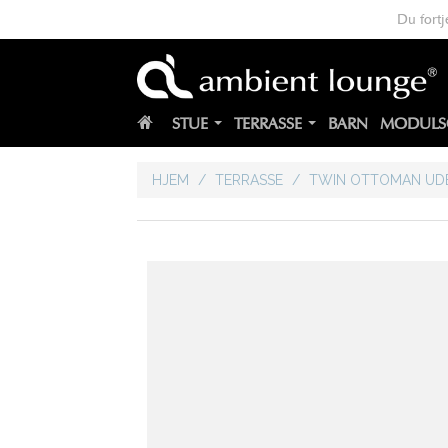
Du fortj
STUE
TERRASSE
BARN
MODULS
HJEM
/
TERRASSE
/
TWIN OTTOMAN UD