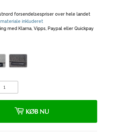
tnord forsendelsespriser over hele landet
materiale inkluderet
ling med Klarna, Vipps, Paypal eller Quickpay
KØB NU