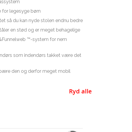
låssystem
e for legesyge børn
litet så du kan nyde stolen endnu bedre
tåler en stød og er meget behagelige
 &Funnelweb ™-system for nem
endørs som indendørs takket være det
n bære den og derfor meget mobil
Ryd alle