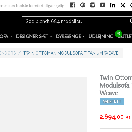
ener den bedste komfort tilgængelig
%
OFA
DESIGNER-SÆT
DYRESENGE
UDLEJNING
OUTLE
ENDØRS
/
TWIN OTTOMAN MODULSOFA TITANIUM WEAVE
Twin Otto
Modulsofa 
Weave
VANNTETT
2.694,00 kr