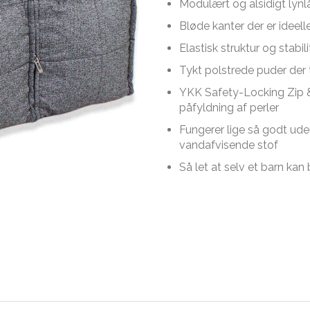
Modulært og alsidigt lyn
Bløde kanter der er ideell
Elastisk struktur og stabi
Tykt polstrede puder der 
YKK Safety-Locking Zip
påfyldning af perler
Fungerer lige så godt ud
vandafvisende stof
Så let at selv et barn ka