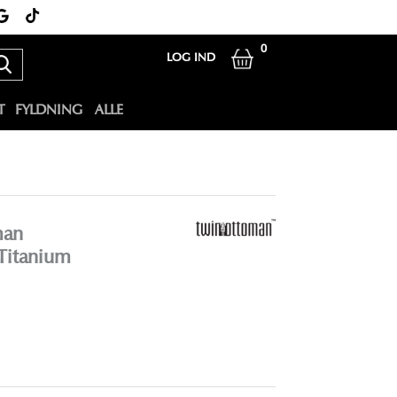
0
LOG IND
T
FYLDNING
ALLE
man
Titanium