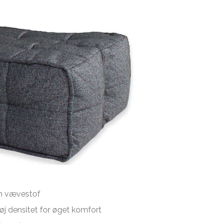
um vævestof
j densitet for øget komfort