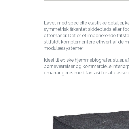
Lavet med specielle elastiske detaljer, 
symmetrisk firkantet siddeplads eller fod
ottomaner. Det er et imponerende fritst
stilfuldt komplementere ethvert af de
modulærsystemer.
Ideel til episke hjemmebiografer, stuer, a
børneværelser og kommercielle interiørp
omarrangeres med fantasi for at passe d