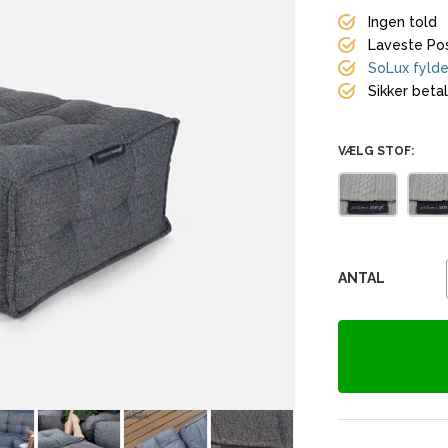
Ingen told
Laveste Pos
SoLux fylde
Sikker beta
VÆLG STOF:
ANTAL