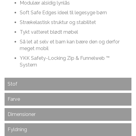
Modulær alsidig lynlås
Soft Safe Edges ideel til legesyge børn
Strækelastisk struktur og stabilitet
Tykt vatteret blødt møbel
Så let at selv et barn kan bære den og derfor
meget mobil
YKK Safety-Locking Zip & Funnelweb ™
System
Stof
Stoffet er lavet af interne vævede fibre, der
Farve
kombinerer bruntoner med creme med en subtil sort
base bag. Passer godt til alle interiørfarver.
Eco Weave er ind med dagens trends inden for
Dimensioner
interiør. Denne lune farve kan passe ind næsten hvor
Dette er et slidstærkt, blødt og ekstremt holdbart
som helst.
Dimensioner på Mod 4 Corner Deluxe :
stof. Eco Weave er designet til dyre sofaer og er
Fyldning
derfor overlegen, når det gælder kvalitet.