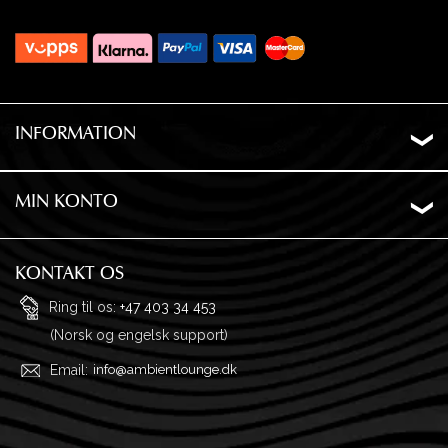
INFORMATION
Om os
Levering
MIN KONTO
Ordrehistorik
Privatliv
Ønskeliste
Garanti og returnering
KONTAKT OS
Adresser
Ofte stillede spørgsmål
Ring til os:
+47 403 34 453
(Norsk og engelsk support)
Profil
Købsvilkår
Email:
info@ambientlounge.dk