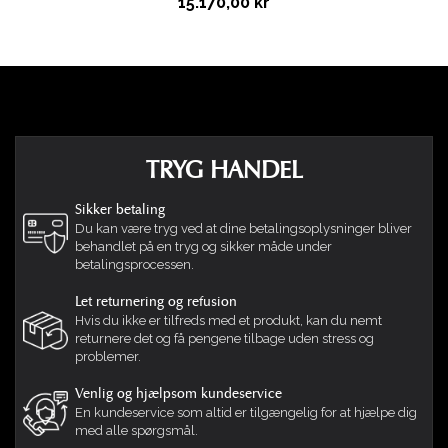
15.170,00 kr
norske team for at se, om dette er dækket af
garantien. Du kan sende en venlig email med billeder
af problemet og din kvittering til
info@ambientlounge.dk
eller ringe
+47 403 34 453
.
Hent fyldpose
(De fleste mindre fejl og revnede sømme er også
nemme at fikse)
Fyld følger med alle sækkestole.
Nyd din afslapning med Ambient Lounge!
TRYG HANDEL
Sikker betaling
Du kan være tryg ved at dine betalingsoplysninger bliver
behandlet på en tryg og sikker måde under
betalingsprocessen.
Let returnering og refusion
Hvis du ikke er tilfreds med et produkt, kan du nemt
returnere det og få pengene tilbage uden stress og
problemer.
Venlig og hjælpsom kundeservice
En kundeservice som altid er tilgængelig for at hjælpe dig
med alle spørgsmål.