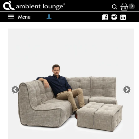
0
Menu
|