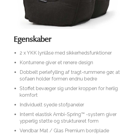
Egenskaber
2 x YKK lynlåse med sikkerhedsfunktioner
Konturrene giver et renere design
Dobbelt perlefylling af tragt-rummene gør, at
sofaen holder formen endnu bedre
Stoffet bevæger sig under kroppen for herlig
komfort
Individuelt syede stofpaneler
Internt elastisk Ambi-Spring™ -system giver
ypperlig støtte og struktureret form
Vendbar Mat / Glas Premium bordplade