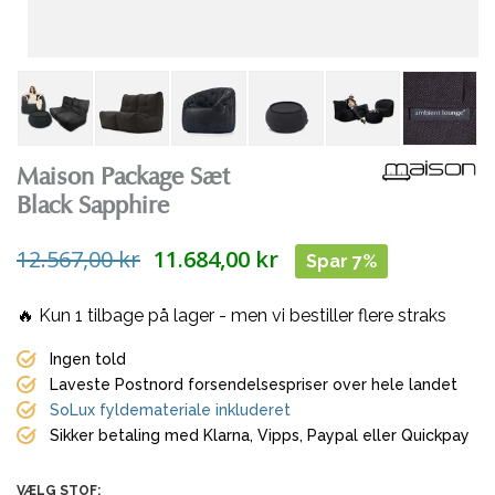
Maison Package Sæt
Black Sapphire
12.567,00 kr
11.684,00 kr
Spar 7%
🔥 Kun
1
tilbage på lager - men vi bestiller flere straks
Ingen told
Laveste Postnord forsendelsespriser over hele landet
SoLux fyldemateriale inkluderet
Sikker betaling med Klarna, Vipps, Paypal eller Quickpay
VÆLG STOF: