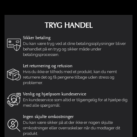
sædeområdet være lidt slapt, da sædet på denne
måde tilpasser sig dig.
Trin 1:
TRYG HANDEL
Vælg en af halvdelene til Twin Couch og åbn det
Sikker betaling
bagerste kammer (ved hjælp af værktøj eller en
Du kan være tryg ved at dine betalingsoplysninger bliver
papirclips) og træk Funnelweb røret ud fra indersiden
behandlet på en tryg og sikker måde under
betalingsprocessen.
af produktet. Fastgør Funnelweb posen med perler
til røret, og løft posen med perler, så disse fylder op
Let returnering og refusion
saccosækken. Mens du gør dette, sørg for at
Hvis du ikke er tilfreds med et produkt, kan du nemt
massere og klappe perlerne på plads fra ydersiden
returnere det og få pengene tilbage uden stress og
af saccosækken, så du sikrer dig, at du får så mange
problemer.
perler indeni som muligt. Når du har fyldt op til fuld
Venlig og hjælpsom kundeservice
kapacitet, luk Funnelweb posen med perlerne,
En kundeservice som altid er tilgængelig for at hjælpe dig
(efterlad noget i røret) og sæt de resterende perler til
med alle spørgsmål.
side. Luk røret og skub det ind i saccosækken, indtil
du er i stand til at trække lynlåsen igen. Nu bør
Ingen skjulte omkostninger
Du kan være sikker på at der ikke er nogen skjulte
bagdelen af saccosækken være stram og god.
omkostninger eller overraskelser når du modtager dit
produkt.
Trin 2: