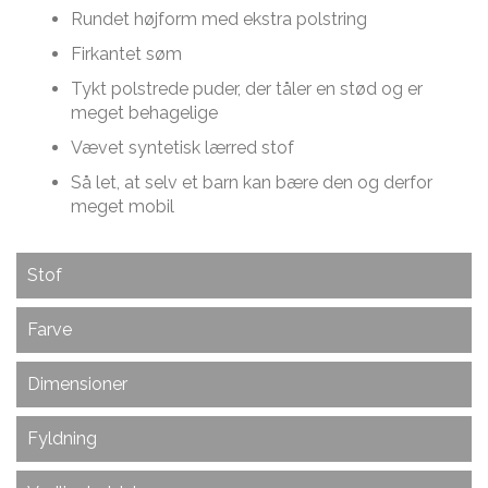
Rundet højform med ekstra polstring
Firkantet søm
Tykt polstrede puder, der tåler en stød og er
meget behagelige
Vævet syntetisk lærred stof
Så let, at selv et barn kan bære den og derfor
meget mobil
Stof
Lavet af et slidstærkt, men blødt udendørsstof, der
Farve
har æstetiske egenskaber og suveræn fleksibilitet.
Passer til alt fra kommercielle designprojekter,
Nogle gange kan helsort være et perfekt valg – det
Dimensioner
hoteller, stuer og legerum for børn.
er i hvert fald tilfældet med Black Sapphire.
Dimensioner på Twin Couch Sækkestol :
100% opløsningsfarvet akryl
Fyldning
Højde
80 cm
ISO UV-karakter 7-8, Premium Outdoor 310 g
Sådan fylder du sækkestolene med vores Zip