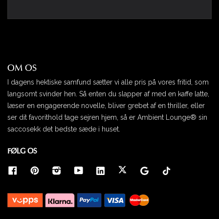
Følg de nøjagtigt samme instruktioner for
sædeområdet, men sørg denne gang for, at du kun
fylder omkring 80% af saccosækken denne gang.
For at teste sædet, skub sædet nedad, mens
Funnelweb posen med perler stadig er forbundet, og
OM OS
føl dig frem. Så kan du tilføje flere perler eller tage
I dagens hektiske samfund sætter vi alle pris på vores fritid, som
nogle ud, alt efter hvad der passer dit
komfortniveau. Derefter lægger du Funnelweb
langsomt svinder hen. Så enten du slapper af med en kaffe latte,
posen med perler til side og lukker igen
læser en engagerende novelle, bliver grebet af en thriller, eller
saccosækken.
ser dit favorithold tage sejren hjem, så er Ambient Lounge® sin
saccosekk det bedste sæde i huset.
Trin 3:
FØLG OS
Følg samme procedure med den anden halvdel af
Twin Couch, og når du er tilfreds med begge sider,
kan du vende dem på hovedet og sætte dem
sammen igen. Det kan godt være, at der er nogle
perler tilbage i din Funnelweb pose. Disse kan
opbevares i hjemmet, så de kan bruges til at