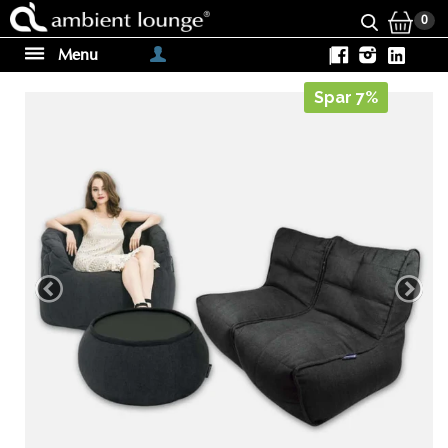
0
Menu
|
Spar 7%