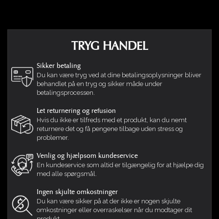
Jeg trengte den.
Thor
22-01-2024
Gode tilbakemeldinger. Håper frækna
vår velger denne i stedenfor senga vår.
TRYG HANDEL
Silje Log
15-01-2024
Sikker betaling
Har en fra før og trenger en på hytta
Du kan være tryg ved at dine betalingsoplysninger bliver
behandlet på en tryg og sikker måde under
Iren
14-01-2024
betalingsprocessen.
For jeg har tre border collier som jeg
Let returnering og refusion
ønsker å gi dem til, pluss jeg har en
Hvis du ikke er tilfreds med et produkt, kan du nemt
TikTok, Instagram, etc. for å vise fram
returnere det og få pengene tilbage uden stress og
problemer.
sengen til Figaro sine følgere og Nonja.
Venlig og hjælpsom kundeservice
Selena
En kundeservice som altid er tilgængelig for at hjælpe dig
09-12-2023
med alle spørgsmål.
Har sett at produktet har fått gode
Ingen skjulte omkostninger
tilbakemeldinger, så jeg håper staffen i
Du kan være sikker på at der ikke er nogen skjulte
hus blir like fornøyd. Elsker fargen! 🐾
omkostninger eller overraskelser når du modtager dit
produkt.