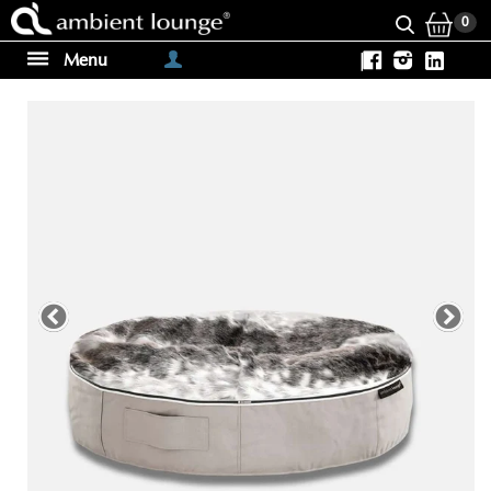
0
Menu
|