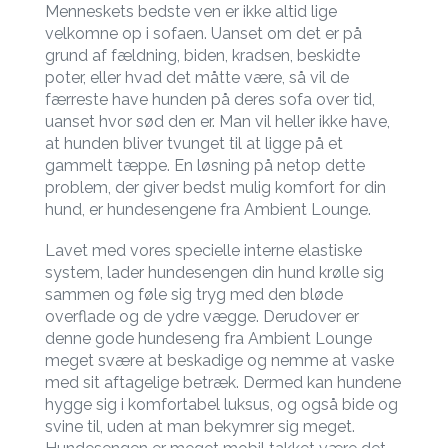
Menneskets bedste ven er ikke altid lige
velkomne op i sofaen. Uanset om det er på
grund af fældning, biden, kradsen, beskidte
poter, eller hvad det måtte være, så vil de
færreste have hunden på deres sofa over tid,
uanset hvor sød den er. Man vil heller ikke have,
at hunden bliver tvunget til at ligge på et
gammelt tæppe. En løsning på netop dette
problem, der giver bedst mulig komfort for din
hund, er hundesengene fra Ambient Lounge.
Lavet med vores specielle interne elastiske
system, lader hundesengen din hund krølle sig
sammen og føle sig tryg med den bløde
overflade og de ydre vægge. Derudover er
denne gode hundeseng fra Ambient Lounge
meget svære at beskadige og nemme at vaske
med sit aftagelige betræk. Dermed kan hundene
hygge sig i komfortabel luksus, og også bide og
svine til, uden at man bekymrer sig meget.