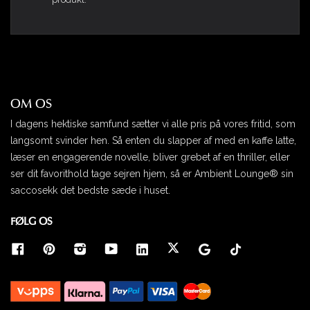
👍🏻
Davidsen
25-11-2023
Fikk anbefalt sengen av eieren av
Hundebarnehagen
Hanne
23-11-2023
OM OS
Fordi det er den beste hundesengen og
alle hunder burde eie en sånn seng:)
I dagens hektiske samfund sætter vi alle pris på vores fritid, som
Elisabeth
23-11-2023
langsomt svinder hen. Så enten du slapper af med en kaffe latte,
læser en engagerende novelle, bliver grebet af en thriller, eller
Har den fra før og er kjempefornøyd
ser dit favorithold tage sejren hjem, så er Ambient Lounge® sin
Fred
24-10-2023
saccosekk det bedste sæde i huset.
Håper hunden velger denne i stedet for
FØLG OS
vår seng
CAROLINE
20-10-2023
For sengen ser god ut og tror hunden
min kommer til å elske den 😊
Kathrine
26-08-2023