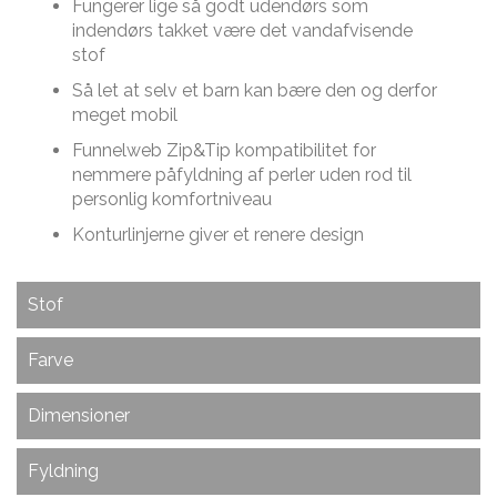
Fungerer lige så godt udendørs som
indendørs takket være det vandafvisende
stof
Så let at selv et barn kan bære den og derfor
meget mobil
Funnelweb Zip&Tip kompatibilitet for
nemmere påfyldning af perler uden rod til
personlig komfortniveau
Konturlinjerne giver et renere design
Stof
Evolution sofa er et møbel med en helt vidunderlig
Farve
tekstur og samtidig stor slidstyrke. Stoffet er stærkt
uden at det går ud over komforten og den høje
Raspberry Polo har en klassisk rosa farve, med
Dimensioner
kvalitet. Materialet ånder godt og tåler udendørs
striber af rød, sort, og hvid. Måske minder dette os
brug. Det er derfor et fremragende møbel at bruge
mest af alt om et lille bolsje eller slik!
Dimensioner på Evolution Sækkestol :
Fyldning
både indendørs og udendørs. Stoffet er
vandafvisende og kan nemt rengøres med en klud