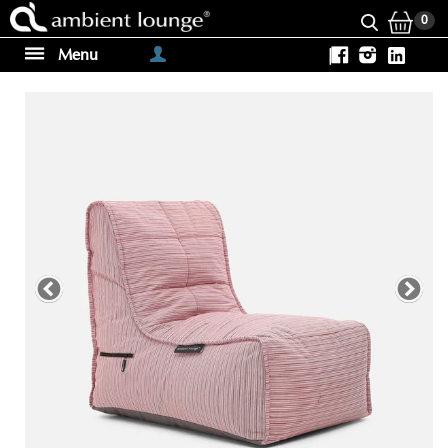
0
Menu
|