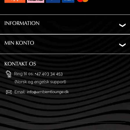
INFORMATION
Om os
Levering
MIN KONTO
Ordrehistorik
Privatliv
Ønskeliste
Garanti og returnering
KONTAKT OS
Adresser
Ofte stillede spørgsmål
Ring til os:
+47 403 34 453
(Norsk og engelsk support)
Profil
Købsvilkår
Email:
info@ambientlounge.dk