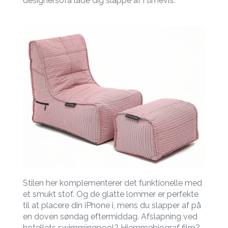
designersofa lade dig slappe af i timevis.
Stilen her komplementerer det funktionelle med
et smukt stof. Og de glatte lommer er perfekte
til at placere din iPhone i, mens du slapper af på
en doven søndag eftermiddag. Afslapning ved
hotellets swimmingpool? Hjemmebiograf film?