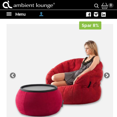
0
Menu
|
Spar 8%