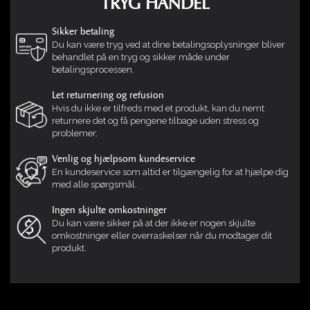
TRYG HANDEL
posen med bønner forsigtigt og læg den til side,
mens du lukker lynlåsen på Versa Table.
Sikker betaling
Du kan være tryg ved at dine betalingsoplysninger bliver
Trin 3:
behandlet på en tryg og sikker måde under
betalingsprocessen.
Placer din bordplade på Versa Table. Hold den løst
på plads med de elastiske rør. Den skal sidde godt,
Let returnering og refusion
Hvis du ikke er tilfreds med et produkt, kan du nemt
men ikke for stramt, så den let kan fjernes, når du
returnere det og få pengene tilbage uden stress og
ønsker at bruge dette alsidige produkt som sæde
problemer.
eller komfortabel Ottoman.
Venlig og hjælpsom kundeservice
En kundeservice som altid er tilgængelig for at hjælpe dig
med alle spørgsmål.
Ingen skjulte omkostninger
Du kan være sikker på at der ikke er nogen skjulte
omkostninger eller overraskelser når du modtager dit
produkt.