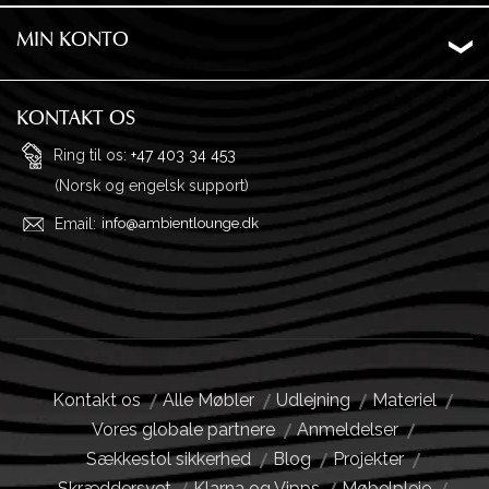
Om os
Levering
MIN KONTO
Ordrehistorik
Privatliv
Ønskeliste
Garanti og returnering
KONTAKT OS
Adresser
Ofte stillede spørgsmål
Ring til os:
+47 403 34 453
(Norsk og engelsk support)
Profil
Købsvilkår
Email:
info@ambientlounge.dk
Kontakt os
Alle Møbler
Udlejning
Materiel
Vores globale partnere
Anmeldelser
Sækkestol sikkerhed
Blog
Projekter
Skræddersyet
Klarna og Vipps
Møbelpleje