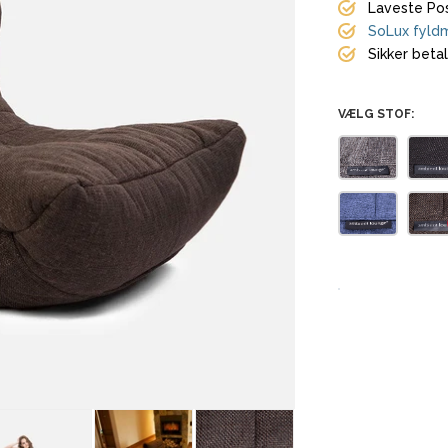
Laveste Pos
SoLux fyldm
Sikker beta
VÆLG STOF: