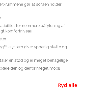
rakt-rummene gør, at sofaen holder
e
ibilitet for nemmere påfyldning af
ligt komfortniveau
eler
ing™ -system giver ypperlig støtte og
 tåler en stød og er meget behagelige
an bære den og derfor meget mobil
Ryd alle