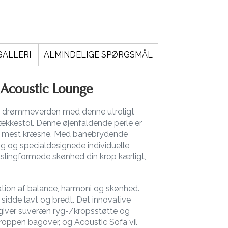
GALLERI
ALMINDELIGE SPØRGSMÅL
Acoustic Lounge
lde drømmeverden med denne utroligt
ækkestol. Denne øjenfaldende perle er
 de mest kræsne. Med banebrydende
ring og specialdesignede individuelle
slingformede skønhed din krop kærligt,
tion af balance, harmoni og skønhed.
n sidde lavt og bredt. Det innovative
 giver suveræn ryg-/kropsstøtte og
oppen bagover, og Acoustic Sofa vil