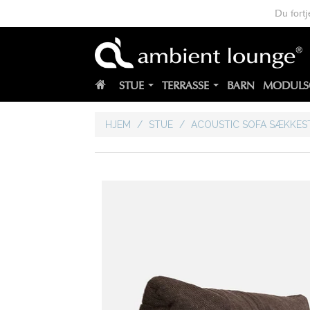
Du fortj
STUE
TERRASSE
BARN
MODULS
HJEM
/
STUE
/
ACOUSTIC SOFA SÆKKES