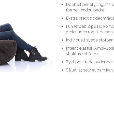
Dobbelt perlefylling af t
formen endnu bedre
Ekstra bredt siddeområd
Funnelweb Zip&Tip kompat
perler uden rod til person
Individuelt syede stofpan
Internt elastisk Ambi-Spr
struktureret form
Tykt polstrede puder, der
Så let, at selv et barn k