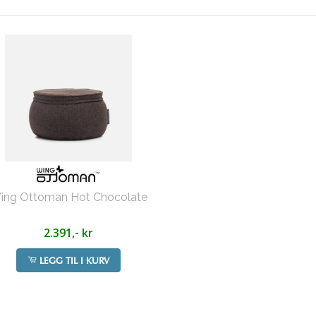
ing Ottoman Hot Chocolate
2.391,- kr
LEGG TIL I KURV