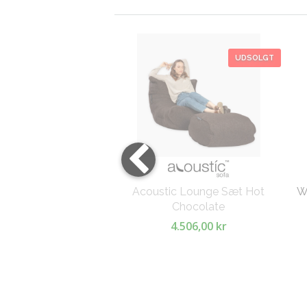
UDSOLGT
Acoustic Lounge Sæt Hot
W
Chocolate
4.506,00 kr