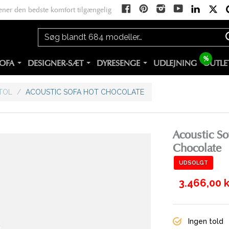
ener den bedste komfort tilgængelig
%
OFA
DESIGNER-SÆT
DYRESENGE
UDLEJNING
OUTLE
TOL
/
ACOUSTIC SOFA HOT CHOCOLATE
Acoustic So
Chocolate
UDSOLGT
3.466,00 k
Ingen told