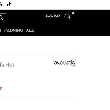
0
LOG IND
T
FYLDNING
ALLE
fa Hot
r