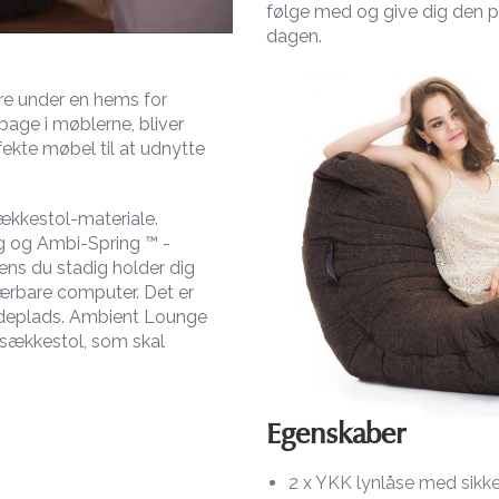
følge med og give dig den per
dagen.
ere under en hems for
lbage i møblerne, bliver
ekte møbel til at udnytte
sækkestol-materiale.
g og Ambi-Spring ™ -
ens du stadig holder dig
ærbare computer. Det er
ddeplads. Ambient Lounge
sækkestol, som skal
Egenskaber
2 x YKK lynlåse med sikk