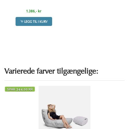
bønner kan bevæge sig frit og bevæge sig ned i
men vi gjør vårt beste for å levere raskt også
med fyllingsmasse rett på glidelåsåpningen.
og lunkent vand. Hæng dem venligst op til tørre
kabinen. Når den er tæt fyldt (så den ikke kan få flere
da.
Dermed kan du helle perlene inn uten at de
efter vask. Tag perlerne ud ved hjælp af Funnelweb
1.386,- kr
perler indeni), lukker du den indre pose og lynlåsen
Alt i alt: Rask og trygg
levering
er viktig for oss
fyker rundt i rommet.
systemet før vask, og fyld på ny bagefter. For at
på ydersiden.
– du skal ikke vente unødig på Ambient
Våre glidelåser er
barnesikret
uten drager, du
gøre vedligeholdelsen lettere kan du overveje at
LEGG TIL I KURV
Lounge-komforten din! 🚚💨
må bruke en binders eller medfølgende
vaske de specifikke pletter med sprays og
Trin 2 :
verktøy for å åpne. Dette er slik at ikke små
specialtilpassede sæt til rensning af tekstiler.
barn skal få tilgang til perlene. Perlene er ikke
Åbn siddeområdet og fastgør Funnelweb pose med
Reparationer og Garanti:
giftige, men utgjør kvelningsfare om de skulle
perler. Lås op og vend, hvilket lader tyngdekraften
lekes med. Så hold gjerne saccosekken lukket
gøre det meste af arbejdet. Hold tragtvæggen fast,
Ligesom alt andet i livet kan problemer opstå. Hvis
og utilgjengelig for de minste.
vend sækkestolen, og sæt dig på den for at teste
sømmene splittes eller revner inden for en rimelig
Når du har etterfylt, lukk glidelåsene ordentlig.
fyldningsniveauerne, der tilfredsstiller dine
tidsperiode, bør du kontakte vores norske team for
Varierede farver tilgængelige:
Nå kan du nyte saccosekken din med
personlige komfortniveauer. Når du fylder til det
at se, om dette dækkes af garantien. Du kan sende
nyvunnet komfort! Kunder som har etterfylt
mest behagelige niveau, så pakker du ud, lukker den
en venlig e-mail med billeder af problemet og din
rapporterer at stolen føles
“som da den var
kvittering til
info@ambientlounge.dk
eller ringe til
+47
indre pose, og lukker med lynlåsen på ydersiden.
SPAR 344,00 KR
ny”
. Og husk – du kan også tømme ut perler
403 34 453
. (De fleste mindre fejl og revnede
Opbevar reserveperler i en Funnelweb transportpose
sømme er også nemme at fikse)
midlertidig hvis du vil vaske trekket.
til genopfyldning, når perlerne uundgåeligt
komprimerer lidt over tid.
Nyd din afslapning med Ambient Lounge!
Ottoman
Ottoman rummer cirka 150 liter perler, men dette kan