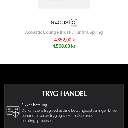
variere lidt afhængigt af fyldblandingen. Ottoman
skal fyldes godt nok til at eliminere eventuelle folder,
og lade produktet stå fast, men med nok give for
komfort.
Acoustic Lounge Indstil Tundra Spring
Trin 1 :
4.852,00 kr
4.508,00 kr
Åbn den børnesikrede lynlås, der er placeret på
bunden af Ottoman, ved hjælp af Ambient Lounge
sikkerhedslåseværktøj eller papirclips. Træk enden af
tragt-røret fra indersiden af dækslet og fastgør det i
posen med perler med de matchende sorte lynlåse.
Trin 2 :
TRYG HANDEL
Løft posen med fyldet op, og lad perlerne hælde i
betrækket. Klap forsigtigt Ottoman for at sikre, at
Sikker betaling
perlerne fylder alle dele af interiøret. Pak derefter
Du kan være tryg ved at dine betalingsoplysninger bliver
forsigtigt posen med perler ud og læg den til side,
behandlet på en tryg og sikker måde under
mens du lukker lynlåsen til Ottoman. Stil eventuelle
betalingsprocessen.
resterende perler til den ene side, da disse kan lukkes