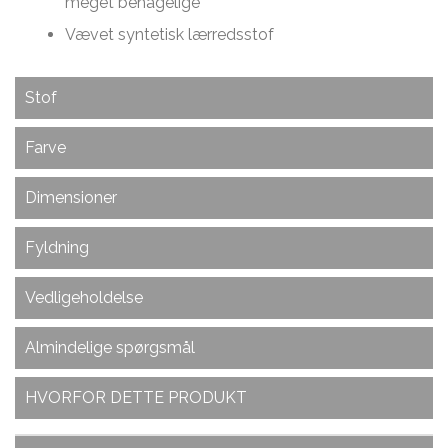
meget behagelige
Vævet syntetisk lærredsstof
Stof
Opfylder BS5852 UK FR-certificering og er af
Farve
kommerciel kvalitet, der er egnet til caféer, barer,
hoteller, biografer osv.
Aubergine Dream er virkelig en drøm. Med denne
Dimensioner
sprælske lilla farve, så er du garanteret at skille dig
Ekstremt blød og fleksibel på overfladen, og støttet
ud i familien/vennegruppen.
Dimensioner på Acoustic Sækkestol :
med TC for at give den ekstra styrke og form. Meget
Fyldning
tyk polstring for at give dig en bedre siddeoplevelse.
Højde
80 cm
Sådan fylder du sækkestolene med vores Zip
Vedligeholdelse
63% polyester, 37% viskose, 560 g vægt med TC-
& Tip system
Bredde
80 cm
bagside.
Alle vores Ambient Lounge tekstiler er af ekstremt
Almindelige spørgsmål
Dybde
80 cm
Det anbefales at fylde en Acoustic Sækkestol
høj kvalitet og bygget til at holde, hvis man passer
godt på dem. Her er nogle gode tips til
med omkring 350 liter af vores Premium
Vægt (cover)
3.7 kg
vedligeholdelse
:
HVORFOR DETTE PRODUKT
Perler (afhængigt af personlig
Ofte stillede spørgsmål
komfortniveau).
Dimensioner på Ottoman Sækkestol :
Hvis tråde i sømmene løsner sig, skal du blot klippe