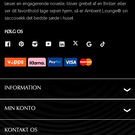
Fyld følger med alle sækkestole.
læser en engagerende novelle, bliver grebet af en thriller, eller
ser dit favorithold tage sejren hjem, så er Ambient Lounge® sin
saccosekk det bedste sæde i huset.
FØLG OS
INFORMATION
Om os
Levering
MIN KONTO
Ordrehistorik
Privatliv
Ønskeliste
Garanti og returnering
KONTAKT OS