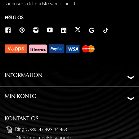
saccosekk det bedste sæde i huset.
FØLG OS
INFORMATION
Om os
Levering
MIN KONTO
Ordrehistorik
Privatliv
Ønskeliste
Garanti og returnering
KONTAKT OS
Adresser
Ofte stillede spørgsmål
Ring til os:
+47 403 34 453
(Norsk og engelsk support)
Profil