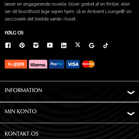
læser en engagerende novelle, bliver grebet af en thriller, eller
ser dit favorithold tage sejren hjem, så er Ambient Lounge® sin
saccosekk det bedste sæde i huset.
FØLG OS
INFORMATION
Om os
Levering
MIN KONTO
Ordrehistorik
Privatliv
Ønskeliste
Garanti og returnering
KONTAKT OS