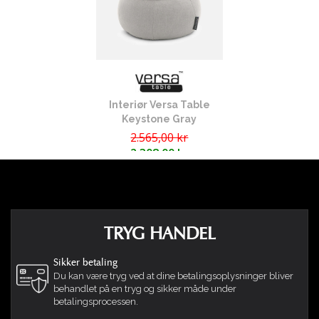
Interiør Versa Table
Keystone Gray
2.565,00 kr
2.308,00 kr
TRYG HANDEL
Sikker betaling
Du kan være tryg ved at dine betalingsoplysninger bliver
behandlet på en tryg og sikker måde under
betalingsprocessen.