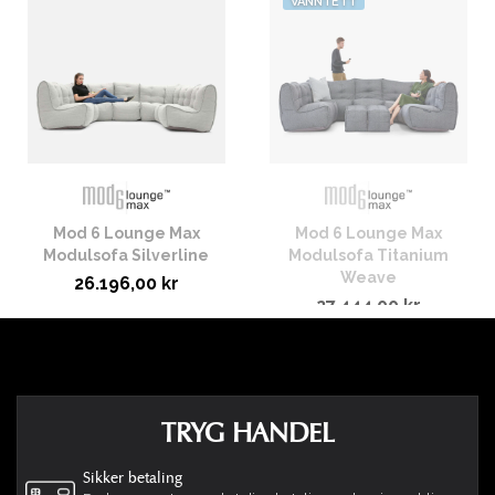
VANNTETT
Mod 6 Lounge Max
Mod 6 Lounge Max
Modulsofa Silverline
Modulsofa Titanium
Weave
26.196,00 kr
27.444,00 kr
TRYG HANDEL
Sikker betaling