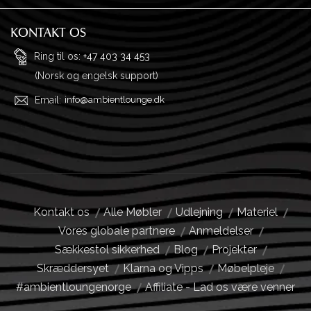
Ordrehistorik
Privatliv
Ønskeliste
Garanti og returnering
KONTAKT OS
Adresser
Ofte stillede spørgsmål
Ring til os:
+47 403 34 453
(Norsk og engelsk support)
Profil
Købsvilkår
Email:
info@ambientlounge.dk
Kontakt os
Alle Møbler
Udlejning
Materiel
Vores globale partnere
Anmeldelser
Sækkestol sikkerhed
Blog
Projekter
Skræddersyet
Klarna og Vipps
Møbelpleje
#ambientloungenorge
Affiliate - Lad os være venner