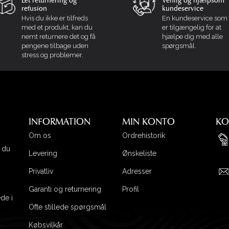
Let returnering og
Venlig og hjælpsom
refusion
kundeservice
Hvis du ikke er tilfreds
En kundeservice som 
med et produkt, kan du
er tilgængelig for at
nemt returnere det og få
hjælpe dig med alle
pengene tilbage uden
spørgsmål.
stress og problemer.
INFORMATION
MIN KONTO
KO
Om os
Ordrehistorik
n du
Levering
Ønskeliste
Privatliv
Adresser
Garanti og returnering
Profil
de i
Ofte stillede spørgsmål
Købsvilkår