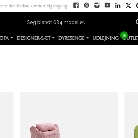
ener den bedste komfort tilgængelig
%
OFA
DESIGNER-SÆT
DYRESENGE
UDLEJNING
OUTLE