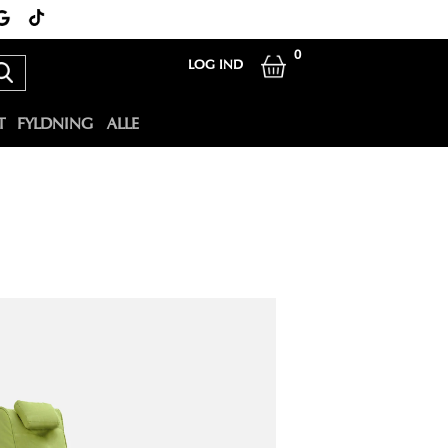
0
LOG IND
T
FYLDNING
ALLE