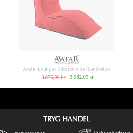
Avatar Lounger Crimson Vibe (Sunbrella)
3.582,00 kr
3.875,00 kr
TRYG HANDEL